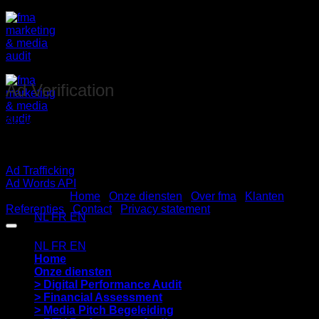
Ga
naar
inhoud
Ad Verification
Ad verification is a service that offers technology to ensure
that ads appear on intended sites and reach the targeted
audience.
forging alliances
Ad Trafficking
Ad Words API
©2026 fma |
Home
|
Onze diensten
|
Over fma
|
Klanten
|
Referenties
|
Contact
|
Privacy statement
|
NL
FR
EN
NL
FR
EN
Home
Onze diensten
> Digital Performance Audit
> Financial Assessment
> Media Pitch Begeleiding