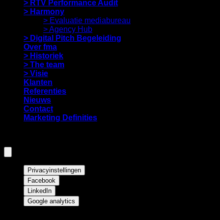
> RTV Performance Audit
> Harmony
> Evaluatie mediabureau
> Agency Hub
> Digital Pitch Begeleiding
Over fma
> Historiek
> The team
> Visie
Klanten
Referenties
Nieuws
Contact
Marketing Definities
Privacyinstellingen
Privacyinstellingen
Facebook
LinkedIn
Google analytics
Privacyinstellingen