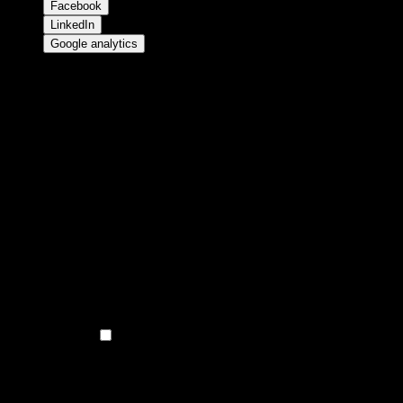
Facebook
LinkedIn
Google analytics
Privacyinstellingen
Deze site gebruikt functionele cookies en externe scripts om 
linkerkant gespecificeerd. Je kunt je instellingen op elk gew
Opmerking:
Deze instellingen zijn alleen geldig voor de brows
Facebook
Inschakelen?
LinkedIn