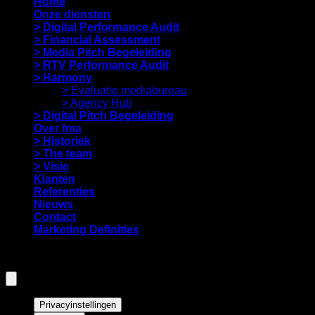
Home
Onze diensten
> Digital Performance Audit
> Financial Assessment
> Media Pitch Begeleiding
> RTV Performance Audit
> Harmony
> Evaluatie mediabureau
> Agency Hub
> Digital Pitch Begeleiding
Over fma
> Historiek
> The team
> Visie
Klanten
Referenties
Nieuws
Contact
Marketing Definities
Privacyinstellingen
Privacyinstellingen