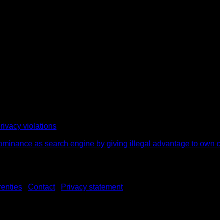
e gaan reguleren.
el Adtech-partijen in de laatste jaren, heeft het ecosysteem nie
technologieën om fraude te detecteren en te voorkomen. Als de 
ie en waardering krijgen die het beoogt.
ivacy violations
 dominance as search engine by giving illegal advantage to own
renties
|
Contact
|
Privacy statement
|