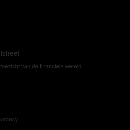
lstreet
toezicht van de financiële wereld
et hi-tech karakter van de financiële wereld. Dat heeft alles 
uldig geselecteerde consumentendoelgroepen kan presenteren. He
t op ‘Madison Avenue’ (bakermat van de grote Amerikaanse recla
waar onder druk. Partijen binnen de adtech-industrie zullen gez
parancy