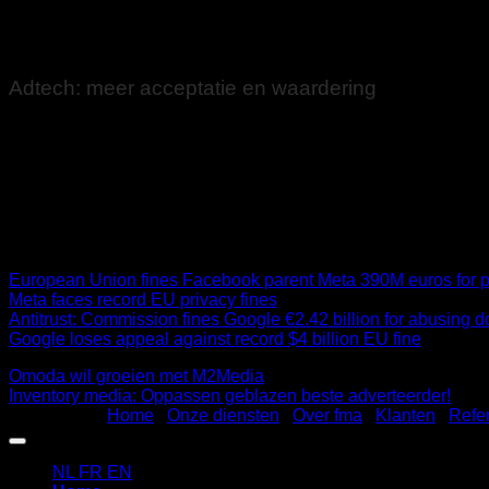
Brussel toont nog weinig animo om de adtech en GAFA beter t
Adtech: meer acceptatie en waardering
Feit is: er moet iets gebeuren. Want ook het verdwijnen van ve
transparantie, betrouwbare data voor adverteerders en nieuwe 
op te schonen en orde op zaken te stellen, zal het de acceptat
Links met betrekking tot Facebook en Google:
European Union fines Facebook parent Meta 390M euros for pr
Meta faces record EU privacy fines
Antitrust: Commission fines Google €2.42 billion for abusing
Google loses appeal against record $4 billion EU fine
Omoda wil groeien met M2Media
Inventory media: Oppassen geblazen beste adverteerder!
©2026 fma |
Home
|
Onze diensten
|
Over fma
|
Klanten
|
Refe
NL
FR
EN